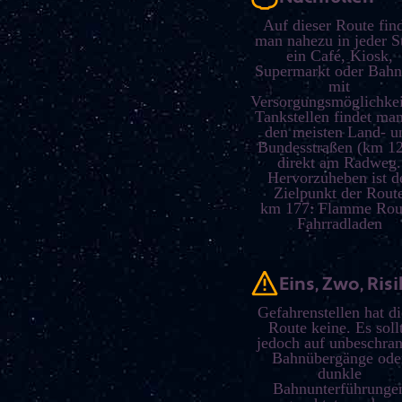
Auf dieser Route fin
man nahezu in jeder S
ein Café, Kiosk,
Supermarkt oder Bahn
mit
Versorgungsmöglichkei
Tankstellen findet ma
den meisten Land- u
Bundesstraßen (km 12
direkt am Radweg.
Hervorzuheben ist d
Zielpunkt der Rout
km 177: Flamme Ro
Fahrradladen
Eins, Zwo, Ris
Gefahrenstellen hat di
Route keine. Es soll
jedoch auf unbeschran
Bahnübergänge ode
dunkle
Bahnunterführunge