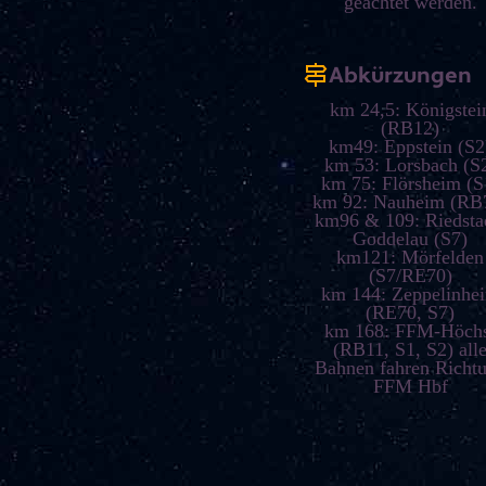
geachtet werden.
Abkürzungen
km 24,5: Königstei
(RB12)
km49: Eppstein (S2
km 53: Lorsbach (S
km 75: Flörsheim (S
km 92: Nauheim (RB
km96 & 109: Riedsta
Goddelau (S7)
km121: Mörfelden
(S7/RE70)
km 144: Zeppelinhe
(RE70, S7)
km 168: FFM-Höch
(RB11, S1, S2) all
Bahnen fahren Richt
FFM Hbf