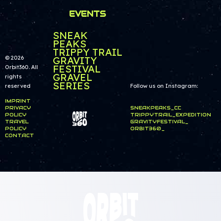
EVENTS
SNEAK
PEAKS
TRIPPY TRAIL
© 2026
GRAVITY
FESTIVAL
Orbit360. All
GRAVEL
rights
SERIES
reserved
Follow us on Instagram:
IMPRINT
PRIVACY
SNEAKPEAKS_CC
POLICY
TRIPPYTRAIL_EXPEDITION
TRAVEL
GRAVITYFESTIVAL_
POLICY
ORBIT360_
CONTACT