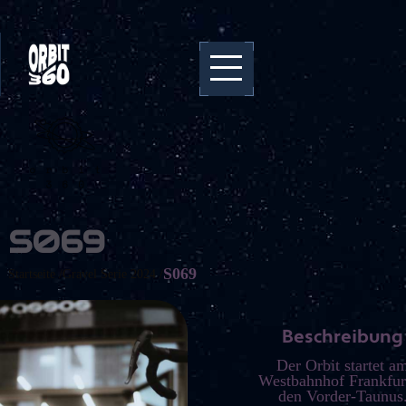
S069
S069
Startseite /
Gravel Serie 2024 /
Beschreibung
Der Orbit startet a
Westbahnhof Frankfur
den Vorder-Taunus