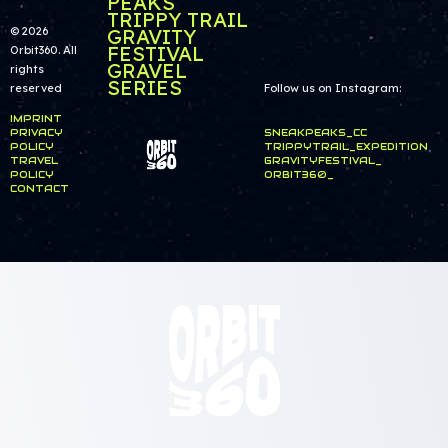
PEAKS
TRIPPY TRAIL
© 2026
GRAVITY
FESTIVAL
Orbit360. All
GRAVEL
rights
SERIES
reserved
Follow us on Instagram:
IMPRINT
PRIVACY
SNEAKPEAKS_CC
POLICY
TRIPPYTRAIL_EXPEDITION
TRAVEL
GRAVITYFESTIVAL_
POLICY
ORBIT360_
CONTACT