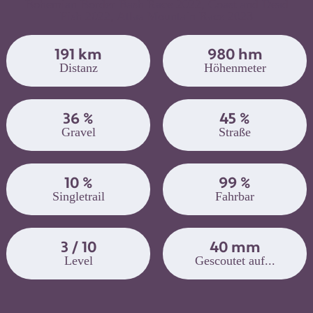
Bohemian Border Bash Race 2022, Coast and Dead
Fish 2022, Atlas Mountain Race 2023
191 km
980 hm
Distanz
Höhenmeter
36 %
45 %
Gravel
Straße
10 %
99 %
Singletrail
Fahrbar
3 / 10
40 mm
Level
Gescoutet auf...