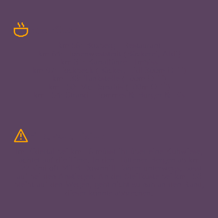
Nachfüllen
km 56: Boxberg - Restaurant
km 64: Hohenweststedt (Bäckerei, Aldi)
km 81: Kanalfähre - Imbiss
km 97: Fockbeck (Bäcker, Lidl 300m OFF)
km 138: Tankstelle (100m OFF)
km 150: Mc Donalds (100m OFF)
km 154: Strand - Pommes & Burger & Eis
Eins, zwo, Risiko
Im Eidertal bei km 16 müsst ihr über eine Kuhwiese,
achtet auf die Tiere. In den Hüttener Bergen ab km
122 sind oft MTB Downhill Fahrer unterwegs, passt
auf bei den Anstiegen. An der Steilküste bei km 158
bleibt auf den Wegen, geht nicht zu nah an den Rand,
dieser könnte abbrechen.