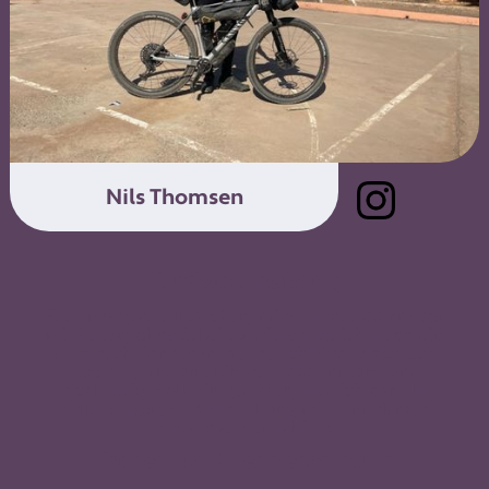
Nils Thomsen
Kurzbeschreibung
Früh morgens aufbrechen, mindestens 200 km vor
mir haben, ohne dabei zu wissen wo ich wann bin
oder nach Sonnenuntergang schlafen werde. Ich
scoute gerne und bin so 1.000 km rund um
Schleswig-Holstein gefahren, was ich nun als
Selbstversorger Veranstaltung mit dem Namen
Hackenpedder anbiete.
Touren- und Rennerfahrung