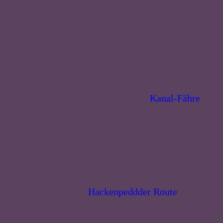
Beschreibung
Der nördlichste Orbit in 2023 startet in Kiel direkt am
Bahnhof. Erst einmal aus der Stadt geschlängelt, geht
es direkt auf den Wanderweg durch das Eidertal. Bei
km 15 wird die Eider und eine Kuhwiese überquert,
bevor es nun mit schnellen Waldautobahnen zum
Boxberg geht. Gut asphaltierte Wirtschaftswege
führen zum Nord-Ostsee-Kanal, der 1887 von 9.000
Kanal-Fähre
Arbeitern ausgegraben wurde. Die
fährt nach Bedarf 24/7 (nachts bemerkbar machen).
Im Idealfall habt ihr am Kanal ab km 82 Rückenwind
bis Rendsburg, denn jetzt folgen sandige Passagen
über den historischen Ochsenweg und MTB-Single-
Trails durch die Hüttener Berge. Von da an geht es
quasi nur noch bergab, an der Schlei entlang, dem
größten Fjord Deutschlands, und weiter durch den
Strandort Eckernförde (km 151). Und das Beste zum
Schluss – genießt die Aussicht von der Steilküste über
die Eckernförder Bucht. Auf bald! (Die ersten 140 km
Hackenpeddder Route
sind Teil der
.)