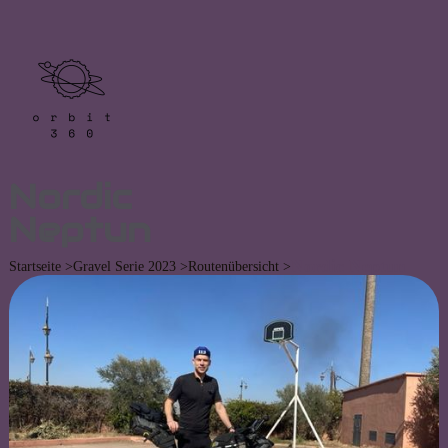
Nordic
Neptun
Nordic Neptun
Routenübersicht >
Startseite >
Gravel Serie 2023 >