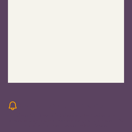
Besonderheiten und Hinweise
Dieser Orbit soll die Schönheit des flachen aber
abwechslungsreichen Nordens zeigen. Die ersten 140
km sind Teil der Hackenpedder Route.